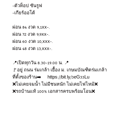
-ตัวท็อป ซันรูฟ
-เกียร์ออโต้
ผ่อน 84 งวด 9,1xx-.
ผ่อน 72 งวด 9,9xx-.
ผ่อน 60 งวด 10,xxx-.
ผ่อน 48 งวด 13,xxx-.
📍เปิดทุกวัน 8.30-19.00 น. 📍
🚩อยู่ ถนน ร่มเกล้า เยื้อง ม. เกษมบัณฑิตร่มเกล้า
ที่ตั้งของร้าน➡️ https://bit.ly/3eG33Lu
❌ไม่เคยจมน้ำ ไม่มีชนหนัก ไม่เคยไฟไหม้❌
❌รถบ้านแท้ 100% เอกสารครบพร้อมโอน❌